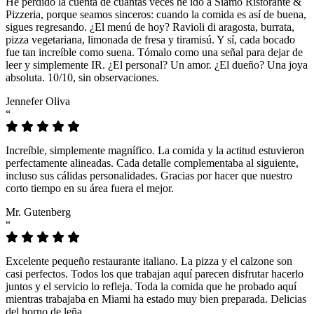
He perdido la cuenta de cuántas veces he ido a Siamo Ristorante &
Pizzeria, porque seamos sinceros: cuando la comida es así de buena,
sigues regresando. ¿El menú de hoy? Ravioli di aragosta, burrata,
pizza vegetariana, limonada de fresa y tiramisú. Y sí, cada bocado
fue tan increíble como suena. Tómalo como una señal para dejar de
leer y simplemente IR. ¿El personal? Un amor. ¿El dueño? Una joya
absoluta. 10/10, sin observaciones.
Jennefer Oliva
“
Increíble, simplemente magnífico. La comida y la actitud estuvieron
perfectamente alineadas. Cada detalle complementaba al siguiente,
incluso sus cálidas personalidades. Gracias por hacer que nuestro
corto tiempo en su área fuera el mejor.
Mr. Gutenberg
“
Excelente pequeño restaurante italiano. La pizza y el calzone son
casi perfectos. Todos los que trabajan aquí parecen disfrutar hacerlo
juntos y el servicio lo refleja. Toda la comida que he probado aquí
mientras trabajaba en Miami ha estado muy bien preparada. Delicias
del horno de leña.