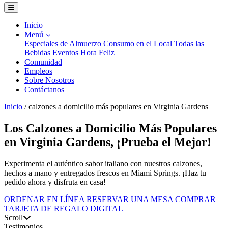
Inicio
Menú
Especiales de Almuerzo
Consumo en el Local
Todas las
Bebidas
Eventos
Hora Feliz
Comunidad
Empleos
Sobre Nosotros
Contáctanos
Inicio
/
calzones a domicilio más populares en Virginia Gardens
Los Calzones a Domicilio Más Populares
en Virginia Gardens, ¡Prueba el Mejor!
Experimenta el auténtico sabor italiano con nuestros calzones,
hechos a mano y entregados frescos en Miami Springs. ¡Haz tu
pedido ahora y disfruta en casa!
ORDENAR EN LÍNEA
RESERVAR UNA MESA
COMPRAR
TARJETA DE REGALO DIGITAL
Scroll
Testimonios