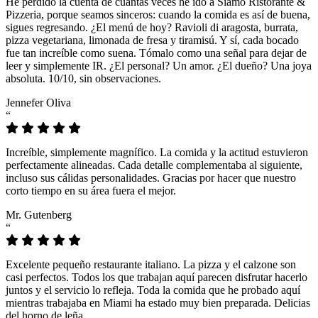
He perdido la cuenta de cuántas veces he ido a Siamo Ristorante &
Pizzeria, porque seamos sinceros: cuando la comida es así de buena,
sigues regresando. ¿El menú de hoy? Ravioli di aragosta, burrata,
pizza vegetariana, limonada de fresa y tiramisú. Y sí, cada bocado
fue tan increíble como suena. Tómalo como una señal para dejar de
leer y simplemente IR. ¿El personal? Un amor. ¿El dueño? Una joya
absoluta. 10/10, sin observaciones.
Jennefer Oliva
“
Increíble, simplemente magnífico. La comida y la actitud estuvieron
perfectamente alineadas. Cada detalle complementaba al siguiente,
incluso sus cálidas personalidades. Gracias por hacer que nuestro
corto tiempo en su área fuera el mejor.
Mr. Gutenberg
“
Excelente pequeño restaurante italiano. La pizza y el calzone son
casi perfectos. Todos los que trabajan aquí parecen disfrutar hacerlo
juntos y el servicio lo refleja. Toda la comida que he probado aquí
mientras trabajaba en Miami ha estado muy bien preparada. Delicias
del horno de leña.