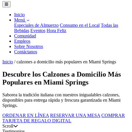
Inicio
Menú
Especiales de Almuerzo
Consumo en el Local
Todas las
Bebidas
Eventos
Hora Feliz
Comunidad
Empleos
Sobre Nosotros
Contáctanos
Inicio
/
calzones a domicilio más populares en Miami Springs
Descubre los Calzones a Domicilio Más
Populares en Miami Springs
Saborea la tradición italiana con nuestros inigualables calzones,
disponibles para entrega rápida y frescura garantizada en Miami
Springs.
ORDENAR EN LÍNEA
RESERVAR UNA MESA
COMPRAR
TARJETA DE REGALO DIGITAL
Scroll
Testimonios