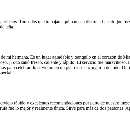
 perfectos. Todos los que trabajan aquí parecen disfrutar hacerlo juntos 
de leña.
 de mi hermana. Es un lugar agradable y tranquilo en el corazón de Mi
so. ¡Todo salió fresco, caliente y rápido! El servicio fue maravilloso. 
años para celebrar; lo sirvieron en un plato y se encargaron de todo. De
pecial.
Servicio rápido y excelentes recomendaciones por parte de nuestro meser
 de trufa fue lo mejor y realmente única. Sirve para más de dos personas.