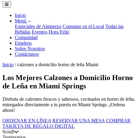
Inicio
Menú
Especiales de Almuerzo
Consumo en el Local
Todas las
Bebidas
Eventos
Hora Feliz
Comunidad
Empleos
Sobre Nosotros
Contáctanos
Inicio
/
calzones a domicilio horno de leña Miami
Los Mejores Calzones a Domicilio Horno
de Leña en Miami Springs
Disfruta de calzones frescos y sabrosos, cocinados en horno de leña,
entregados directamente a tu puerta en Miami Springs. ¡Ordena
ahora!
ORDENAR EN LÍNEA
RESERVAR UNA MESA
COMPRAR
TARJETA DE REGALO DIGITAL
Scroll
Testimonios