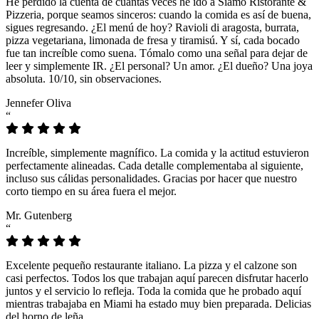
He perdido la cuenta de cuántas veces he ido a Siamo Ristorante &
Pizzeria, porque seamos sinceros: cuando la comida es así de buena,
sigues regresando. ¿El menú de hoy? Ravioli di aragosta, burrata,
pizza vegetariana, limonada de fresa y tiramisú. Y sí, cada bocado
fue tan increíble como suena. Tómalo como una señal para dejar de
leer y simplemente IR. ¿El personal? Un amor. ¿El dueño? Una joya
absoluta. 10/10, sin observaciones.
Jennefer Oliva
“
Increíble, simplemente magnífico. La comida y la actitud estuvieron
perfectamente alineadas. Cada detalle complementaba al siguiente,
incluso sus cálidas personalidades. Gracias por hacer que nuestro
corto tiempo en su área fuera el mejor.
Mr. Gutenberg
“
Excelente pequeño restaurante italiano. La pizza y el calzone son
casi perfectos. Todos los que trabajan aquí parecen disfrutar hacerlo
juntos y el servicio lo refleja. Toda la comida que he probado aquí
mientras trabajaba en Miami ha estado muy bien preparada. Delicias
del horno de leña.