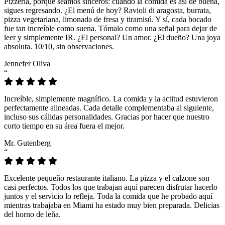
Pizzeria, porque seamos sinceros: cuando la comida es así de buena,
sigues regresando. ¿El menú de hoy? Ravioli di aragosta, burrata,
pizza vegetariana, limonada de fresa y tiramisú. Y sí, cada bocado
fue tan increíble como suena. Tómalo como una señal para dejar de
leer y simplemente IR. ¿El personal? Un amor. ¿El dueño? Una joya
absoluta. 10/10, sin observaciones.
Jennefer Oliva
“
Increíble, simplemente magnífico. La comida y la actitud estuvieron
perfectamente alineadas. Cada detalle complementaba al siguiente,
incluso sus cálidas personalidades. Gracias por hacer que nuestro
corto tiempo en su área fuera el mejor.
Mr. Gutenberg
“
Excelente pequeño restaurante italiano. La pizza y el calzone son
casi perfectos. Todos los que trabajan aquí parecen disfrutar hacerlo
juntos y el servicio lo refleja. Toda la comida que he probado aquí
mientras trabajaba en Miami ha estado muy bien preparada. Delicias
del horno de leña.