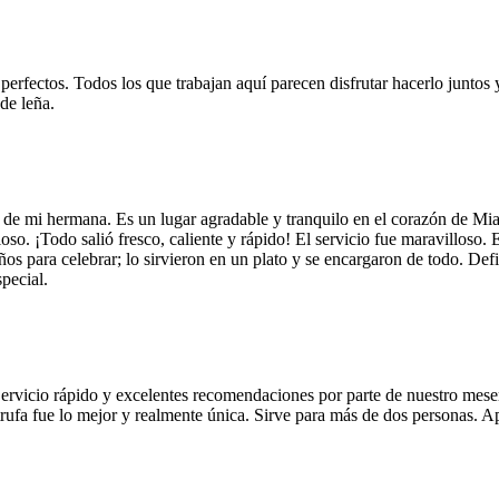
 perfectos. Todos los que trabajan aquí parecen disfrutar hacerlo juntos 
de leña.
 de mi hermana. Es un lugar agradable y tranquilo en el corazón de Mi
so. ¡Todo salió fresco, caliente y rápido! El servicio fue maravilloso. 
años para celebrar; lo sirvieron en un plato y se encargaron de todo. De
pecial.
Servicio rápido y excelentes recomendaciones por parte de nuestro meser
 de trufa fue lo mejor y realmente única. Sirve para más de dos personas.