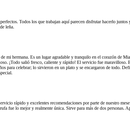
 perfectos. Todos los que trabajan aquí parecen disfrutar hacerlo juntos 
de leña.
 de mi hermana. Es un lugar agradable y tranquilo en el corazón de Mi
so. ¡Todo salió fresco, caliente y rápido! El servicio fue maravilloso. 
años para celebrar; lo sirvieron en un plato y se encargaron de todo. De
pecial.
Servicio rápido y excelentes recomendaciones por parte de nuestro meser
 de trufa fue lo mejor y realmente única. Sirve para más de dos personas.