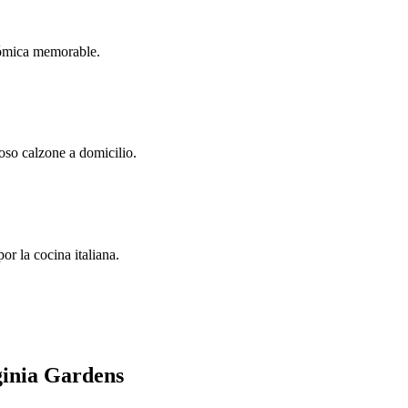
onómica memorable.
oso calzone a domicilio.
r la cocina italiana.
ginia Gardens