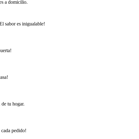
s a domicilio.
l sabor es inigualable!
uerta!
casa!
 de tu hogar.
n cada pedido!