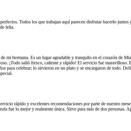
 perfectos. Todos los que trabajan aquí parecen disfrutar hacerlo juntos 
de leña.
 de mi hermana. Es un lugar agradable y tranquilo en el corazón de Mi
so. ¡Todo salió fresco, caliente y rápido! El servicio fue maravilloso. 
años para celebrar; lo sirvieron en un plato y se encargaron de todo. De
pecial.
Servicio rápido y excelentes recomendaciones por parte de nuestro meser
 de trufa fue lo mejor y realmente única. Sirve para más de dos personas.