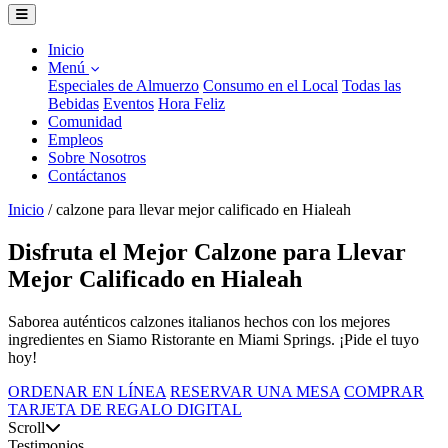
Inicio
Menú
Especiales de Almuerzo
Consumo en el Local
Todas las
Bebidas
Eventos
Hora Feliz
Comunidad
Empleos
Sobre Nosotros
Contáctanos
Inicio
/
calzone para llevar mejor calificado en Hialeah
Disfruta el Mejor Calzone para Llevar
Mejor Calificado en Hialeah
Saborea auténticos calzones italianos hechos con los mejores
ingredientes en Siamo Ristorante en Miami Springs. ¡Pide el tuyo
hoy!
ORDENAR EN LÍNEA
RESERVAR UNA MESA
COMPRAR
TARJETA DE REGALO DIGITAL
Scroll
Testimonios