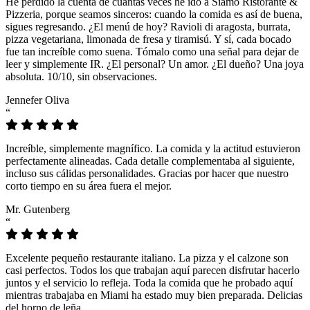
He perdido la cuenta de cuántas veces he ido a Siamo Ristorante &
Pizzeria, porque seamos sinceros: cuando la comida es así de buena,
sigues regresando. ¿El menú de hoy? Ravioli di aragosta, burrata,
pizza vegetariana, limonada de fresa y tiramisú. Y sí, cada bocado
fue tan increíble como suena. Tómalo como una señal para dejar de
leer y simplemente IR. ¿El personal? Un amor. ¿El dueño? Una joya
absoluta. 10/10, sin observaciones.
Jennefer Oliva
“
Increíble, simplemente magnífico. La comida y la actitud estuvieron
perfectamente alineadas. Cada detalle complementaba al siguiente,
incluso sus cálidas personalidades. Gracias por hacer que nuestro
corto tiempo en su área fuera el mejor.
Mr. Gutenberg
“
Excelente pequeño restaurante italiano. La pizza y el calzone son
casi perfectos. Todos los que trabajan aquí parecen disfrutar hacerlo
juntos y el servicio lo refleja. Toda la comida que he probado aquí
mientras trabajaba en Miami ha estado muy bien preparada. Delicias
del horno de leña.