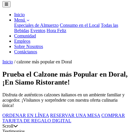
Inicio
Menú
Especiales de Almuerzo
Consumo en el Local
Todas las
Bebidas
Eventos
Hora Feliz
Comunidad
Empleos
Sobre Nosotros
Contáctanos
Inicio
/
calzone más popular en Doral
Prueba el Calzone más Popular en Doral,
¡En Siamo Ristorante!
Disfruta de auténticos calzones italianos en un ambiente familiar y
acogedor. ¡Visítanos y sorpréndete con nuestra oferta culinaria
única!
ORDENAR EN LÍNEA
RESERVAR UNA MESA
COMPRAR
TARJETA DE REGALO DIGITAL
Scroll
Testimonios