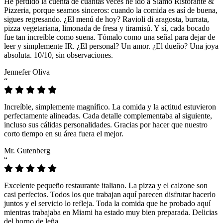
He perdido la cuenta de cuántas veces he ido a Siamo Ristorante &
Pizzeria, porque seamos sinceros: cuando la comida es así de buena,
sigues regresando. ¿El menú de hoy? Ravioli di aragosta, burrata,
pizza vegetariana, limonada de fresa y tiramisú. Y sí, cada bocado
fue tan increíble como suena. Tómalo como una señal para dejar de
leer y simplemente IR. ¿El personal? Un amor. ¿El dueño? Una joya
absoluta. 10/10, sin observaciones.
Jennefer Oliva
“
Increíble, simplemente magnífico. La comida y la actitud estuvieron
perfectamente alineadas. Cada detalle complementaba al siguiente,
incluso sus cálidas personalidades. Gracias por hacer que nuestro
corto tiempo en su área fuera el mejor.
Mr. Gutenberg
“
Excelente pequeño restaurante italiano. La pizza y el calzone son
casi perfectos. Todos los que trabajan aquí parecen disfrutar hacerlo
juntos y el servicio lo refleja. Toda la comida que he probado aquí
mientras trabajaba en Miami ha estado muy bien preparada. Delicias
del horno de leña.