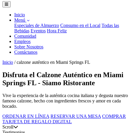
Inicio
Menú
Especiales de Almuerzo
Consumo en el Local
Todas las
Bebidas
Eventos
Hora Feliz
Comunidad
Empleos
Sobre Nosotros
Contáctanos
Inicio
/
calzone auténtico en Miami Springs FL
Disfruta el Calzone Auténtico en Miami
Springs FL - Siamo Ristorante
Vive la experiencia de la auténtica cocina italiana y degusta nuestro
famoso calzone, hecho con ingredientes frescos y amor en cada
bocado.
ORDENAR EN LÍNEA
RESERVAR UNA MESA
COMPRAR
TARJETA DE REGALO DIGITAL
Scroll
Testimonios