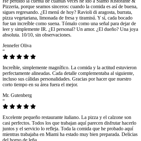
He perdido la cuenta de cuántas veces he ido a Siamo Ristorante &
Pizzeria, porque seamos sinceros: cuando la comida es así de buena,
sigues regresando. ¿El menú de hoy? Ravioli di aragosta, burrata,
pizza vegetariana, limonada de fresa y tiramisú. Y sí, cada bocado
fue tan increíble como suena. Tómalo como una señal para dejar de
leer y simplemente IR. ¿El personal? Un amor. ¿El dueño? Una joya
absoluta. 10/10, sin observaciones.
Jennefer Oliva
“
Increíble, simplemente magnífico. La comida y la actitud estuvieron
perfectamente alineadas. Cada detalle complementaba al siguiente,
incluso sus cálidas personalidades. Gracias por hacer que nuestro
corto tiempo en su área fuera el mejor.
Mr. Gutenberg
“
Excelente pequeño restaurante italiano. La pizza y el calzone son
casi perfectos. Todos los que trabajan aquí parecen disfrutar hacerlo
juntos y el servicio lo refleja. Toda la comida que he probado aquí
mientras trabajaba en Miami ha estado muy bien preparada. Delicias
del horno de leña.