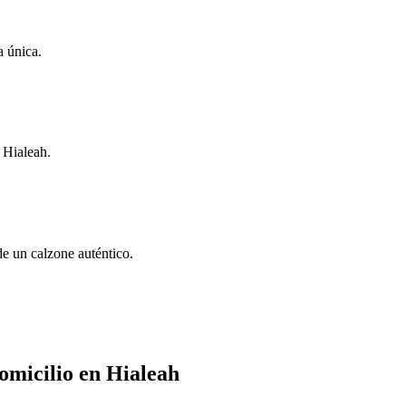
a única.
 Hialeah.
de un calzone auténtico.
domicilio en Hialeah