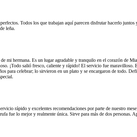
 perfectos. Todos los que trabajan aquí parecen disfrutar hacerlo juntos 
de leña.
 de mi hermana. Es un lugar agradable y tranquilo en el corazón de Mi
so. ¡Todo salió fresco, caliente y rápido! El servicio fue maravilloso. 
años para celebrar; lo sirvieron en un plato y se encargaron de todo. De
pecial.
Servicio rápido y excelentes recomendaciones por parte de nuestro meser
 de trufa fue lo mejor y realmente única. Sirve para más de dos personas.