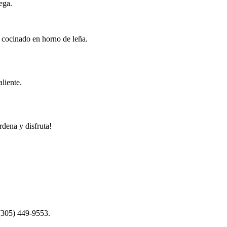
ega.
, cocinado en horno de leña.
liente.
rdena y disfruta!
 (305) 449-9553.