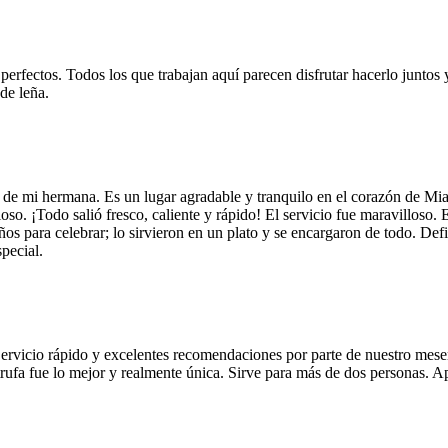
 perfectos. Todos los que trabajan aquí parecen disfrutar hacerlo juntos 
de leña.
 de mi hermana. Es un lugar agradable y tranquilo en el corazón de Mi
so. ¡Todo salió fresco, caliente y rápido! El servicio fue maravilloso. 
años para celebrar; lo sirvieron en un plato y se encargaron de todo. De
pecial.
Servicio rápido y excelentes recomendaciones por parte de nuestro meser
 de trufa fue lo mejor y realmente única. Sirve para más de dos personas.