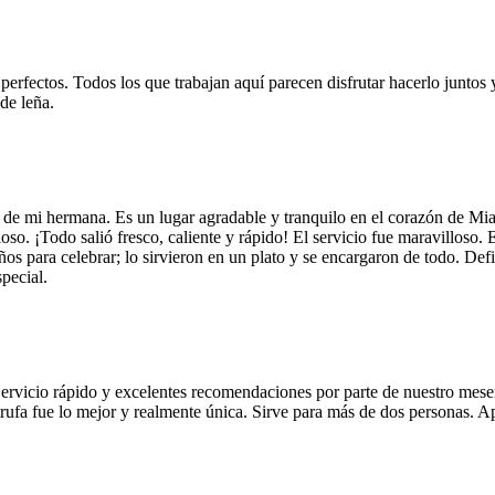
 perfectos. Todos los que trabajan aquí parecen disfrutar hacerlo juntos 
de leña.
 de mi hermana. Es un lugar agradable y tranquilo en el corazón de Mi
so. ¡Todo salió fresco, caliente y rápido! El servicio fue maravilloso. 
años para celebrar; lo sirvieron en un plato y se encargaron de todo. De
pecial.
Servicio rápido y excelentes recomendaciones por parte de nuestro meser
 de trufa fue lo mejor y realmente única. Sirve para más de dos personas.