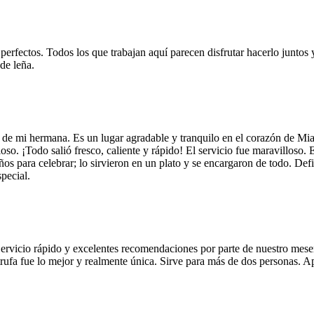
 perfectos. Todos los que trabajan aquí parecen disfrutar hacerlo juntos 
de leña.
 de mi hermana. Es un lugar agradable y tranquilo en el corazón de Mi
so. ¡Todo salió fresco, caliente y rápido! El servicio fue maravilloso. 
años para celebrar; lo sirvieron en un plato y se encargaron de todo. De
pecial.
Servicio rápido y excelentes recomendaciones por parte de nuestro meser
 de trufa fue lo mejor y realmente única. Sirve para más de dos personas.