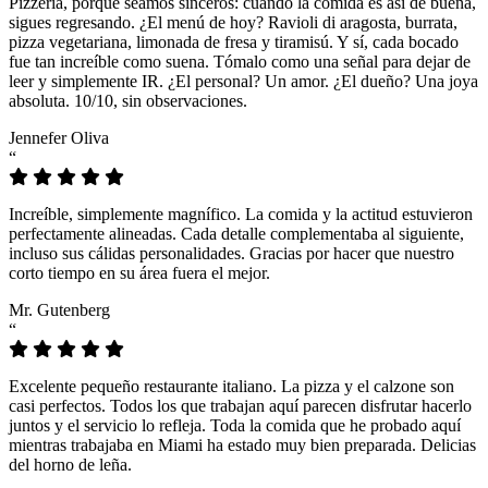
Pizzeria, porque seamos sinceros: cuando la comida es así de buena,
sigues regresando. ¿El menú de hoy? Ravioli di aragosta, burrata,
pizza vegetariana, limonada de fresa y tiramisú. Y sí, cada bocado
fue tan increíble como suena. Tómalo como una señal para dejar de
leer y simplemente IR. ¿El personal? Un amor. ¿El dueño? Una joya
absoluta. 10/10, sin observaciones.
Jennefer Oliva
“
Increíble, simplemente magnífico. La comida y la actitud estuvieron
perfectamente alineadas. Cada detalle complementaba al siguiente,
incluso sus cálidas personalidades. Gracias por hacer que nuestro
corto tiempo en su área fuera el mejor.
Mr. Gutenberg
“
Excelente pequeño restaurante italiano. La pizza y el calzone son
casi perfectos. Todos los que trabajan aquí parecen disfrutar hacerlo
juntos y el servicio lo refleja. Toda la comida que he probado aquí
mientras trabajaba en Miami ha estado muy bien preparada. Delicias
del horno de leña.