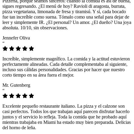
Pizzeria, porque seamos sinceros: cuando la comida es así de buena,
sigues regresando. ¿El menú de hoy? Ravioli di aragosta, burrata,
pizza vegetariana, limonada de fresa y tiramisú. Y sí, cada bocado
fue tan increíble como suena. Tómalo como una señal para dejar de
leer y simplemente IR. ¿El personal? Un amor. ¿El dueño? Una joya
absoluta. 10/10, sin observaciones.
Jennefer Oliva
“
Increíble, simplemente magnífico. La comida y la actitud estuvieron
perfectamente alineadas. Cada detalle complementaba al siguiente,
incluso sus cálidas personalidades. Gracias por hacer que nuestro
corto tiempo en su área fuera el mejor.
Mr. Gutenberg
“
Excelente pequeño restaurante italiano. La pizza y el calzone son
casi perfectos. Todos los que trabajan aquí parecen disfrutar hacerlo
juntos y el servicio lo refleja. Toda la comida que he probado aquí
mientras trabajaba en Miami ha estado muy bien preparada. Delicias
del horno de leña.