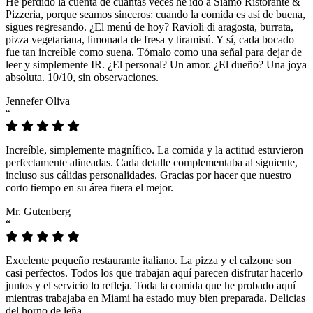
He perdido la cuenta de cuántas veces he ido a Siamo Ristorante &
Pizzeria, porque seamos sinceros: cuando la comida es así de buena,
sigues regresando. ¿El menú de hoy? Ravioli di aragosta, burrata,
pizza vegetariana, limonada de fresa y tiramisú. Y sí, cada bocado
fue tan increíble como suena. Tómalo como una señal para dejar de
leer y simplemente IR. ¿El personal? Un amor. ¿El dueño? Una joya
absoluta. 10/10, sin observaciones.
Jennefer Oliva
“
Increíble, simplemente magnífico. La comida y la actitud estuvieron
perfectamente alineadas. Cada detalle complementaba al siguiente,
incluso sus cálidas personalidades. Gracias por hacer que nuestro
corto tiempo en su área fuera el mejor.
Mr. Gutenberg
“
Excelente pequeño restaurante italiano. La pizza y el calzone son
casi perfectos. Todos los que trabajan aquí parecen disfrutar hacerlo
juntos y el servicio lo refleja. Toda la comida que he probado aquí
mientras trabajaba en Miami ha estado muy bien preparada. Delicias
del horno de leña.