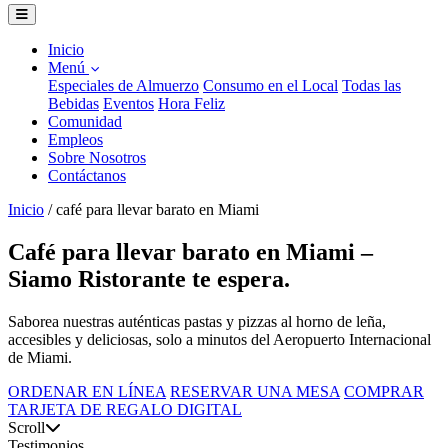
Inicio
Menú
Especiales de Almuerzo
Consumo en el Local
Todas las
Bebidas
Eventos
Hora Feliz
Comunidad
Empleos
Sobre Nosotros
Contáctanos
Inicio
/
café para llevar barato en Miami
Café para llevar barato en Miami –
Siamo Ristorante te espera.
Saborea nuestras auténticas pastas y pizzas al horno de leña,
accesibles y deliciosas, solo a minutos del Aeropuerto Internacional
de Miami.
ORDENAR EN LÍNEA
RESERVAR UNA MESA
COMPRAR
TARJETA DE REGALO DIGITAL
Scroll
Testimonios