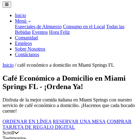
Inicio
Menú
Especiales de Almuerzo
Consumo en el Local
Todas las
Bebidas
Eventos
Hora Feliz
Comunidad
Empleos
Sobre Nosotros
Contáctanos
Inicio
/
café económico a domicilio en Miami Springs FL
Café Económico a Domicilio en Miami
Springs FL - ¡Ordena Ya!
Disfruta de la mejor comida italiana en Miami Springs con nuestro
servicio de café económico a domicilio. ¡Hacemos que cada bocado
cuente!
ORDENAR EN LÍNEA
RESERVAR UNA MESA
COMPRAR
TARJETA DE REGALO DIGITAL
Scroll
Testimonios