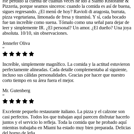
He perdido la cuenta de cuántas veces he ido a Siamo Ristorante &
Pizzeria, porque seamos sinceros: cuando la comida es así de buena,
sigues regresando. ¿El menú de hoy? Ravioli di aragosta, burrata,
pizza vegetariana, limonada de fresa y tiramisú. Y sí, cada bocado
fue tan increíble como suena. Tómalo como una señal para dejar de
leer y simplemente IR. ¿El personal? Un amor. ¿El dueño? Una joya
absoluta. 10/10, sin observaciones.
Jennefer Oliva
“
Increíble, simplemente magnífico. La comida y la actitud estuvieron
perfectamente alineadas. Cada detalle complementaba al siguiente,
incluso sus cálidas personalidades. Gracias por hacer que nuestro
corto tiempo en su área fuera el mejor.
Mr. Gutenberg
“
Excelente pequeño restaurante italiano. La pizza y el calzone son
casi perfectos. Todos los que trabajan aquí parecen disfrutar hacerlo
juntos y el servicio lo refleja. Toda la comida que he probado aquí
mientras trabajaba en Miami ha estado muy bien preparada. Delicias
del horno de leña.