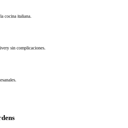
a cocina italiana.
ivery sin complicaciones.
tesanales.
rdens