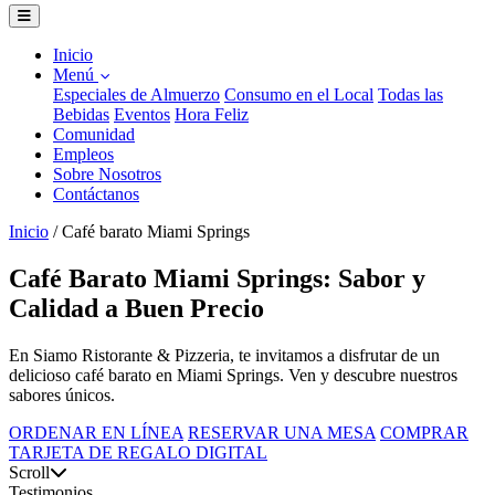
Inicio
Menú
Especiales de Almuerzo
Consumo en el Local
Todas las
Bebidas
Eventos
Hora Feliz
Comunidad
Empleos
Sobre Nosotros
Contáctanos
Inicio
/
Café barato Miami Springs
Café Barato Miami Springs: Sabor y
Calidad a Buen Precio
En Siamo Ristorante & Pizzeria, te invitamos a disfrutar de un
delicioso café barato en Miami Springs. Ven y descubre nuestros
sabores únicos.
ORDENAR EN LÍNEA
RESERVAR UNA MESA
COMPRAR
TARJETA DE REGALO DIGITAL
Scroll
Testimonios