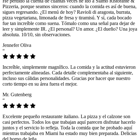
He perdido la cuenta de cuántas veces he ido a Siamo Ristorante &
Pizzeria, porque seamos sinceros: cuando la comida es así de buena,
sigues regresando. ¿El menú de hoy? Ravioli di aragosta, burrata,
pizza vegetariana, limonada de fresa y tiramisú. Y sí, cada bocado
fue tan increíble como suena. Tómalo como una señal para dejar de
leer y simplemente IR. ¿El personal? Un amor. ¿El dueño? Una joya
absoluta. 10/10, sin observaciones.
Jennefer Oliva
“
Increíble, simplemente magnífico. La comida y la actitud estuvieron
perfectamente alineadas. Cada detalle complementaba al siguiente,
incluso sus cálidas personalidades. Gracias por hacer que nuestro
corto tiempo en su área fuera el mejor.
Mr. Gutenberg
“
Excelente pequeño restaurante italiano. La pizza y el calzone son
casi perfectos. Todos los que trabajan aquí parecen disfrutar hacerlo
juntos y el servicio lo refleja. Toda la comida que he probado aquí
mientras trabajaba en Miami ha estado muy bien preparada. Delicias
del horno de leña.