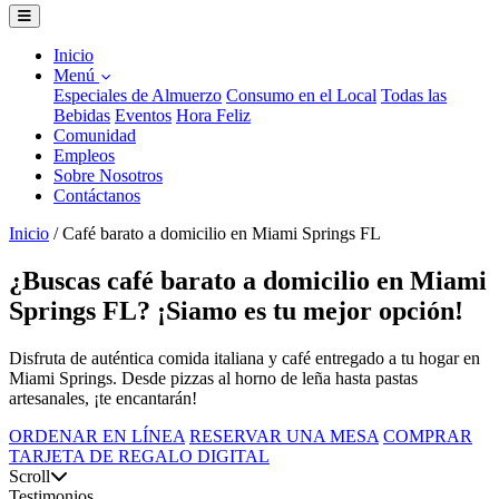
Inicio
Menú
Especiales de Almuerzo
Consumo en el Local
Todas las
Bebidas
Eventos
Hora Feliz
Comunidad
Empleos
Sobre Nosotros
Contáctanos
Inicio
/
Café barato a domicilio en Miami Springs FL
¿Buscas café barato a domicilio en Miami
Springs FL? ¡Siamo es tu mejor opción!
Disfruta de auténtica comida italiana y café entregado a tu hogar en
Miami Springs. Desde pizzas al horno de leña hasta pastas
artesanales, ¡te encantarán!
ORDENAR EN LÍNEA
RESERVAR UNA MESA
COMPRAR
TARJETA DE REGALO DIGITAL
Scroll
Testimonios