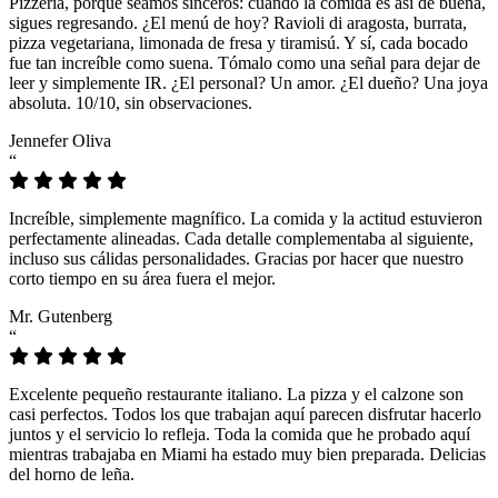
Pizzeria, porque seamos sinceros: cuando la comida es así de buena,
sigues regresando. ¿El menú de hoy? Ravioli di aragosta, burrata,
pizza vegetariana, limonada de fresa y tiramisú. Y sí, cada bocado
fue tan increíble como suena. Tómalo como una señal para dejar de
leer y simplemente IR. ¿El personal? Un amor. ¿El dueño? Una joya
absoluta. 10/10, sin observaciones.
Jennefer Oliva
“
Increíble, simplemente magnífico. La comida y la actitud estuvieron
perfectamente alineadas. Cada detalle complementaba al siguiente,
incluso sus cálidas personalidades. Gracias por hacer que nuestro
corto tiempo en su área fuera el mejor.
Mr. Gutenberg
“
Excelente pequeño restaurante italiano. La pizza y el calzone son
casi perfectos. Todos los que trabajan aquí parecen disfrutar hacerlo
juntos y el servicio lo refleja. Toda la comida que he probado aquí
mientras trabajaba en Miami ha estado muy bien preparada. Delicias
del horno de leña.