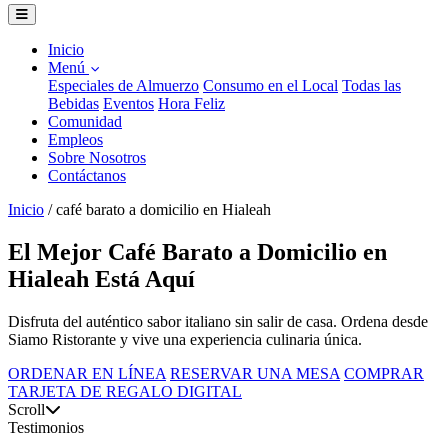
Inicio
Menú
Especiales de Almuerzo
Consumo en el Local
Todas las
Bebidas
Eventos
Hora Feliz
Comunidad
Empleos
Sobre Nosotros
Contáctanos
Inicio
/
café barato a domicilio en Hialeah
El Mejor Café Barato a Domicilio en
Hialeah Está Aquí
Disfruta del auténtico sabor italiano sin salir de casa. Ordena desde
Siamo Ristorante y vive una experiencia culinaria única.
ORDENAR EN LÍNEA
RESERVAR UNA MESA
COMPRAR
TARJETA DE REGALO DIGITAL
Scroll
Testimonios