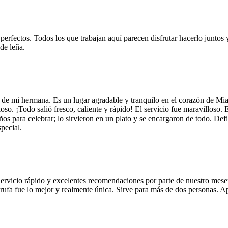
 perfectos. Todos los que trabajan aquí parecen disfrutar hacerlo juntos 
de leña.
 de mi hermana. Es un lugar agradable y tranquilo en el corazón de Mi
so. ¡Todo salió fresco, caliente y rápido! El servicio fue maravilloso. 
años para celebrar; lo sirvieron en un plato y se encargaron de todo. De
pecial.
Servicio rápido y excelentes recomendaciones por parte de nuestro meser
 de trufa fue lo mejor y realmente única. Sirve para más de dos personas.