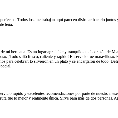
 perfectos. Todos los que trabajan aquí parecen disfrutar hacerlo juntos 
de leña.
 de mi hermana. Es un lugar agradable y tranquilo en el corazón de Mi
so. ¡Todo salió fresco, caliente y rápido! El servicio fue maravilloso. 
años para celebrar; lo sirvieron en un plato y se encargaron de todo. De
pecial.
Servicio rápido y excelentes recomendaciones por parte de nuestro meser
 de trufa fue lo mejor y realmente única. Sirve para más de dos personas.