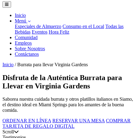
Inicio
Menú
Especiales de Almuerzo
Consumo en el Local
Todas las
Bebidas
Eventos
Hora Feliz
Comunidad
Empleos
Sobre Nosotros
Contáctanos
Inicio
/
Burrata para llevar Virginia Gardens
Disfruta de la Auténtica Burrata para
Llevar en Virginia Gardens
Saborea nuestra cuidada burrata y otros platillos italianos en Siamo,
el destino ideal en Miami Springs para los amantes de la buena
comida.
ORDENAR EN LÍNEA
RESERVAR UNA MESA
COMPRAR
TARJETA DE REGALO DIGITAL
Scroll
Testimonios