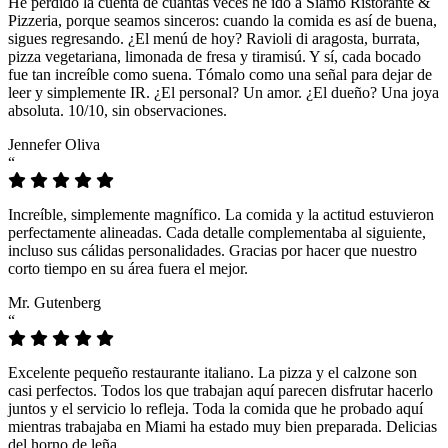
He perdido la cuenta de cuántas veces he ido a Siamo Ristorante &
Pizzeria, porque seamos sinceros: cuando la comida es así de buena,
sigues regresando. ¿El menú de hoy? Ravioli di aragosta, burrata,
pizza vegetariana, limonada de fresa y tiramisú. Y sí, cada bocado
fue tan increíble como suena. Tómalo como una señal para dejar de
leer y simplemente IR. ¿El personal? Un amor. ¿El dueño? Una joya
absoluta. 10/10, sin observaciones.
Jennefer Oliva
“
Increíble, simplemente magnífico. La comida y la actitud estuvieron
perfectamente alineadas. Cada detalle complementaba al siguiente,
incluso sus cálidas personalidades. Gracias por hacer que nuestro
corto tiempo en su área fuera el mejor.
Mr. Gutenberg
“
Excelente pequeño restaurante italiano. La pizza y el calzone son
casi perfectos. Todos los que trabajan aquí parecen disfrutar hacerlo
juntos y el servicio lo refleja. Toda la comida que he probado aquí
mientras trabajaba en Miami ha estado muy bien preparada. Delicias
del horno de leña.