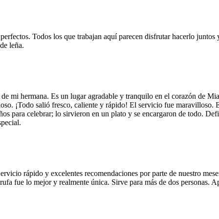
 perfectos. Todos los que trabajan aquí parecen disfrutar hacerlo juntos 
de leña.
 de mi hermana. Es un lugar agradable y tranquilo en el corazón de Mi
so. ¡Todo salió fresco, caliente y rápido! El servicio fue maravilloso. 
años para celebrar; lo sirvieron en un plato y se encargaron de todo. De
pecial.
Servicio rápido y excelentes recomendaciones por parte de nuestro meser
 de trufa fue lo mejor y realmente única. Sirve para más de dos personas.