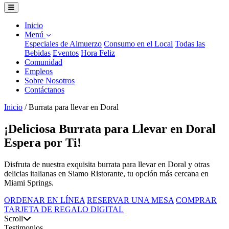
Inicio
Menú
Especiales de Almuerzo
Consumo en el Local
Todas las
Bebidas
Eventos
Hora Feliz
Comunidad
Empleos
Sobre Nosotros
Contáctanos
Inicio
/
Burrata para llevar en Doral
¡Deliciosa Burrata para Llevar en Doral
Espera por Ti!
Disfruta de nuestra exquisita burrata para llevar en Doral y otras
delicias italianas en Siamo Ristorante, tu opción más cercana en
Miami Springs.
ORDENAR EN LÍNEA
RESERVAR UNA MESA
COMPRAR
TARJETA DE REGALO DIGITAL
Scroll
Testimonios