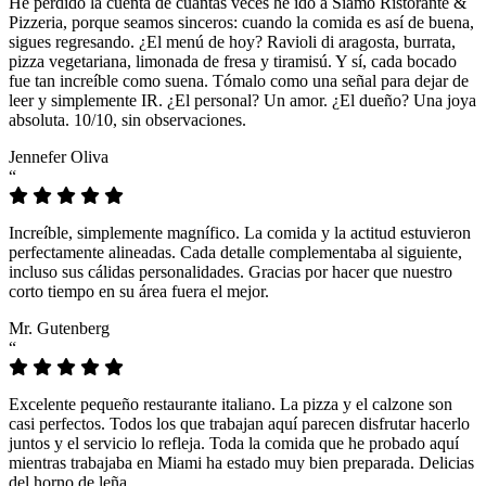
He perdido la cuenta de cuántas veces he ido a Siamo Ristorante &
Pizzeria, porque seamos sinceros: cuando la comida es así de buena,
sigues regresando. ¿El menú de hoy? Ravioli di aragosta, burrata,
pizza vegetariana, limonada de fresa y tiramisú. Y sí, cada bocado
fue tan increíble como suena. Tómalo como una señal para dejar de
leer y simplemente IR. ¿El personal? Un amor. ¿El dueño? Una joya
absoluta. 10/10, sin observaciones.
Jennefer Oliva
“
Increíble, simplemente magnífico. La comida y la actitud estuvieron
perfectamente alineadas. Cada detalle complementaba al siguiente,
incluso sus cálidas personalidades. Gracias por hacer que nuestro
corto tiempo en su área fuera el mejor.
Mr. Gutenberg
“
Excelente pequeño restaurante italiano. La pizza y el calzone son
casi perfectos. Todos los que trabajan aquí parecen disfrutar hacerlo
juntos y el servicio lo refleja. Toda la comida que he probado aquí
mientras trabajaba en Miami ha estado muy bien preparada. Delicias
del horno de leña.