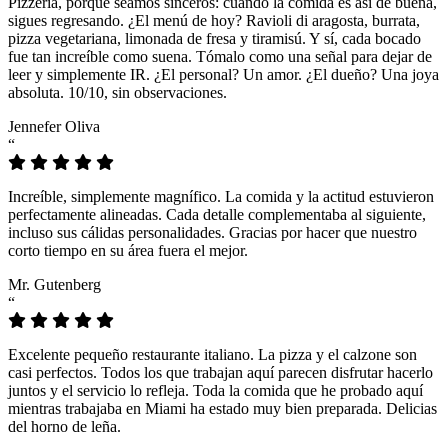
Pizzeria, porque seamos sinceros: cuando la comida es así de buena,
sigues regresando. ¿El menú de hoy? Ravioli di aragosta, burrata,
pizza vegetariana, limonada de fresa y tiramisú. Y sí, cada bocado
fue tan increíble como suena. Tómalo como una señal para dejar de
leer y simplemente IR. ¿El personal? Un amor. ¿El dueño? Una joya
absoluta. 10/10, sin observaciones.
Jennefer Oliva
“
Increíble, simplemente magnífico. La comida y la actitud estuvieron
perfectamente alineadas. Cada detalle complementaba al siguiente,
incluso sus cálidas personalidades. Gracias por hacer que nuestro
corto tiempo en su área fuera el mejor.
Mr. Gutenberg
“
Excelente pequeño restaurante italiano. La pizza y el calzone son
casi perfectos. Todos los que trabajan aquí parecen disfrutar hacerlo
juntos y el servicio lo refleja. Toda la comida que he probado aquí
mientras trabajaba en Miami ha estado muy bien preparada. Delicias
del horno de leña.