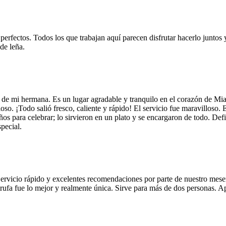
 perfectos. Todos los que trabajan aquí parecen disfrutar hacerlo juntos 
de leña.
 de mi hermana. Es un lugar agradable y tranquilo en el corazón de Mi
so. ¡Todo salió fresco, caliente y rápido! El servicio fue maravilloso. 
años para celebrar; lo sirvieron en un plato y se encargaron de todo. De
pecial.
Servicio rápido y excelentes recomendaciones por parte de nuestro meser
 de trufa fue lo mejor y realmente única. Sirve para más de dos personas.