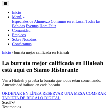
Inicio
Menú
Especiales de Almuerzo
Consumo en el Local
Todas las
Bebidas
Eventos
Hora Feliz
Comunidad
Empleos
Sobre Nosotros
Contáctanos
Inicio
/
burrata mejor calificada en Hialeah
La burrata mejor calificada en Hialeah
está aquí en Siamo Ristorante
Ven a Hialeah y prueba la burrata que todos están comentando.
Autenticidad italiana en cada bocado.
ORDENAR EN LÍNEA
RESERVAR UNA MESA
COMPRAR
TARJETA DE REGALO DIGITAL
Scroll
Testimonios