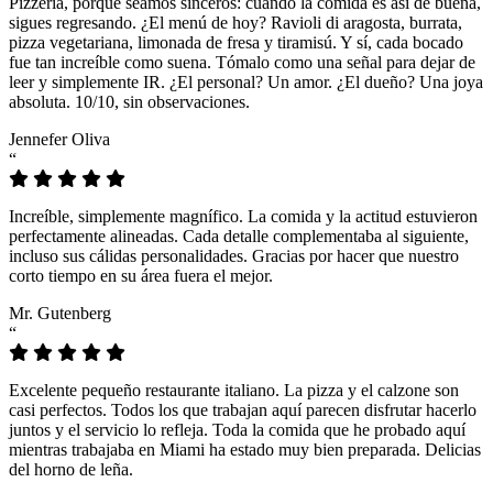
Pizzeria, porque seamos sinceros: cuando la comida es así de buena,
sigues regresando. ¿El menú de hoy? Ravioli di aragosta, burrata,
pizza vegetariana, limonada de fresa y tiramisú. Y sí, cada bocado
fue tan increíble como suena. Tómalo como una señal para dejar de
leer y simplemente IR. ¿El personal? Un amor. ¿El dueño? Una joya
absoluta. 10/10, sin observaciones.
Jennefer Oliva
“
Increíble, simplemente magnífico. La comida y la actitud estuvieron
perfectamente alineadas. Cada detalle complementaba al siguiente,
incluso sus cálidas personalidades. Gracias por hacer que nuestro
corto tiempo en su área fuera el mejor.
Mr. Gutenberg
“
Excelente pequeño restaurante italiano. La pizza y el calzone son
casi perfectos. Todos los que trabajan aquí parecen disfrutar hacerlo
juntos y el servicio lo refleja. Toda la comida que he probado aquí
mientras trabajaba en Miami ha estado muy bien preparada. Delicias
del horno de leña.