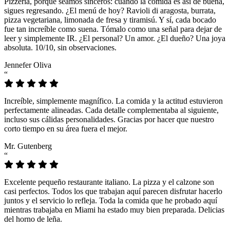
Pizzeria, porque seamos sinceros: cuando la comida es así de buena,
sigues regresando. ¿El menú de hoy? Ravioli di aragosta, burrata,
pizza vegetariana, limonada de fresa y tiramisú. Y sí, cada bocado
fue tan increíble como suena. Tómalo como una señal para dejar de
leer y simplemente IR. ¿El personal? Un amor. ¿El dueño? Una joya
absoluta. 10/10, sin observaciones.
Jennefer Oliva
“
Increíble, simplemente magnífico. La comida y la actitud estuvieron
perfectamente alineadas. Cada detalle complementaba al siguiente,
incluso sus cálidas personalidades. Gracias por hacer que nuestro
corto tiempo en su área fuera el mejor.
Mr. Gutenberg
“
Excelente pequeño restaurante italiano. La pizza y el calzone son
casi perfectos. Todos los que trabajan aquí parecen disfrutar hacerlo
juntos y el servicio lo refleja. Toda la comida que he probado aquí
mientras trabajaba en Miami ha estado muy bien preparada. Delicias
del horno de leña.