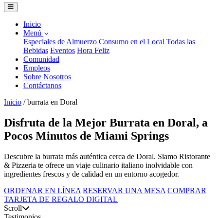
Inicio
Menú
Especiales de Almuerzo
Consumo en el Local
Todas las
Bebidas
Eventos
Hora Feliz
Comunidad
Empleos
Sobre Nosotros
Contáctanos
Inicio
/
burrata en Doral
Disfruta de la Mejor Burrata en Doral, a
Pocos Minutos de Miami Springs
Descubre la burrata más auténtica cerca de Doral. Siamo Ristorante
& Pizzeria te ofrece un viaje culinario italiano inolvidable con
ingredientes frescos y de calidad en un entorno acogedor.
ORDENAR EN LÍNEA
RESERVAR UNA MESA
COMPRAR
TARJETA DE REGALO DIGITAL
Scroll
Testimonios