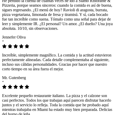
He perdido la cuenta de cuántas veces he ido a Siamo Ristorante &
Pizzeria, porque seamos sinceros: cuando la comida es así de buena,
sigues regresando. ¿El menú de hoy? Ravioli di aragosta, burrata,
pizza vegetariana, limonada de fresa y tiramisú. Y sí, cada bocado
fue tan increíble como suena. Tómalo como una señal para dejar de
leer y simplemente IR. ¿El personal? Un amor. ¿El dueño? Una joya
absoluta. 10/10, sin observaciones.
Jennefer Oliva
“
Increíble, simplemente magnífico. La comida y la actitud estuvieron
perfectamente alineadas. Cada detalle complementaba al siguiente,
incluso sus cálidas personalidades. Gracias por hacer que nuestro
corto tiempo en su área fuera el mejor.
Mr. Gutenberg
“
Excelente pequeño restaurante italiano. La pizza y el calzone son
casi perfectos. Todos los que trabajan aquí parecen disfrutar hacerlo
juntos y el servicio lo refleja. Toda la comida que he probado aquí
mientras trabajaba en Miami ha estado muy bien preparada. Delicias
del horno de leña.