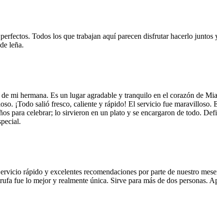
 perfectos. Todos los que trabajan aquí parecen disfrutar hacerlo juntos 
de leña.
 de mi hermana. Es un lugar agradable y tranquilo en el corazón de Mi
so. ¡Todo salió fresco, caliente y rápido! El servicio fue maravilloso. 
años para celebrar; lo sirvieron en un plato y se encargaron de todo. De
pecial.
Servicio rápido y excelentes recomendaciones por parte de nuestro meser
 de trufa fue lo mejor y realmente única. Sirve para más de dos personas.