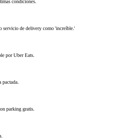
ptimas condiciones.
 servicio de delivery como 'increíble.'
ble por Uber Eats.
a pactada.
n parking gratis.
a.