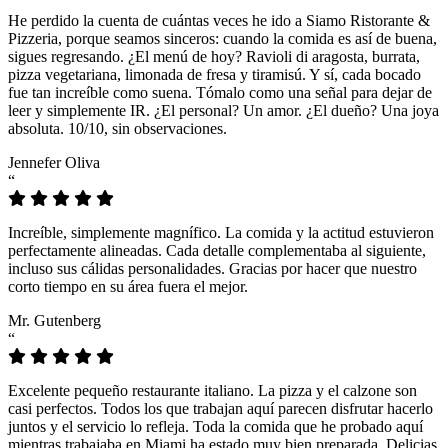
He perdido la cuenta de cuántas veces he ido a Siamo Ristorante &
Pizzeria, porque seamos sinceros: cuando la comida es así de buena,
sigues regresando. ¿El menú de hoy? Ravioli di aragosta, burrata,
pizza vegetariana, limonada de fresa y tiramisú. Y sí, cada bocado
fue tan increíble como suena. Tómalo como una señal para dejar de
leer y simplemente IR. ¿El personal? Un amor. ¿El dueño? Una joya
absoluta. 10/10, sin observaciones.
Jennefer Oliva
“
Increíble, simplemente magnífico. La comida y la actitud estuvieron
perfectamente alineadas. Cada detalle complementaba al siguiente,
incluso sus cálidas personalidades. Gracias por hacer que nuestro
corto tiempo en su área fuera el mejor.
Mr. Gutenberg
“
Excelente pequeño restaurante italiano. La pizza y el calzone son
casi perfectos. Todos los que trabajan aquí parecen disfrutar hacerlo
juntos y el servicio lo refleja. Toda la comida que he probado aquí
mientras trabajaba en Miami ha estado muy bien preparada. Delicias