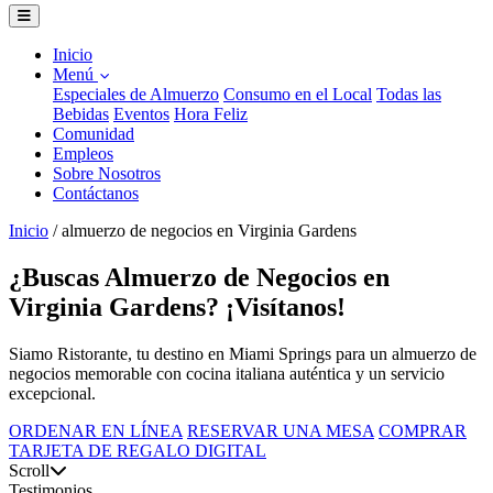
Inicio
Menú
Especiales de Almuerzo
Consumo en el Local
Todas las
Bebidas
Eventos
Hora Feliz
Comunidad
Empleos
Sobre Nosotros
Contáctanos
Inicio
/
almuerzo de negocios en Virginia Gardens
¿Buscas Almuerzo de Negocios en
Virginia Gardens? ¡Visítanos!
Siamo Ristorante, tu destino en Miami Springs para un almuerzo de
negocios memorable con cocina italiana auténtica y un servicio
excepcional.
ORDENAR EN LÍNEA
RESERVAR UNA MESA
COMPRAR
TARJETA DE REGALO DIGITAL
Scroll
Testimonios