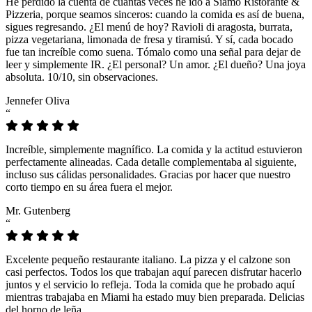
He perdido la cuenta de cuántas veces he ido a Siamo Ristorante &
Pizzeria, porque seamos sinceros: cuando la comida es así de buena,
sigues regresando. ¿El menú de hoy? Ravioli di aragosta, burrata,
pizza vegetariana, limonada de fresa y tiramisú. Y sí, cada bocado
fue tan increíble como suena. Tómalo como una señal para dejar de
leer y simplemente IR. ¿El personal? Un amor. ¿El dueño? Una joya
absoluta. 10/10, sin observaciones.
Jennefer Oliva
“
Increíble, simplemente magnífico. La comida y la actitud estuvieron
perfectamente alineadas. Cada detalle complementaba al siguiente,
incluso sus cálidas personalidades. Gracias por hacer que nuestro
corto tiempo en su área fuera el mejor.
Mr. Gutenberg
“
Excelente pequeño restaurante italiano. La pizza y el calzone son
casi perfectos. Todos los que trabajan aquí parecen disfrutar hacerlo
juntos y el servicio lo refleja. Toda la comida que he probado aquí
mientras trabajaba en Miami ha estado muy bien preparada. Delicias
del horno de leña.