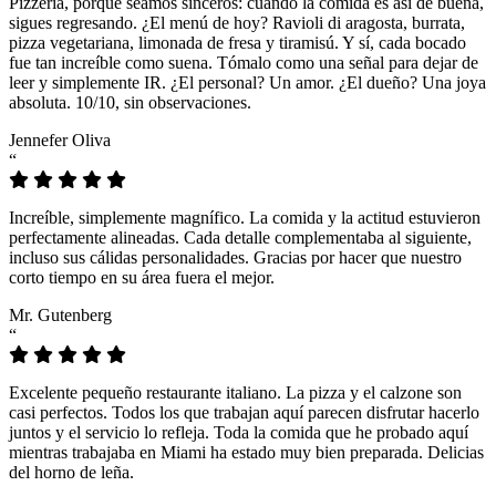
Pizzeria, porque seamos sinceros: cuando la comida es así de buena,
sigues regresando. ¿El menú de hoy? Ravioli di aragosta, burrata,
pizza vegetariana, limonada de fresa y tiramisú. Y sí, cada bocado
fue tan increíble como suena. Tómalo como una señal para dejar de
leer y simplemente IR. ¿El personal? Un amor. ¿El dueño? Una joya
absoluta. 10/10, sin observaciones.
Jennefer Oliva
“
Increíble, simplemente magnífico. La comida y la actitud estuvieron
perfectamente alineadas. Cada detalle complementaba al siguiente,
incluso sus cálidas personalidades. Gracias por hacer que nuestro
corto tiempo en su área fuera el mejor.
Mr. Gutenberg
“
Excelente pequeño restaurante italiano. La pizza y el calzone son
casi perfectos. Todos los que trabajan aquí parecen disfrutar hacerlo
juntos y el servicio lo refleja. Toda la comida que he probado aquí
mientras trabajaba en Miami ha estado muy bien preparada. Delicias
del horno de leña.